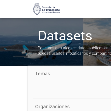
Datasets
Ponemos a tu alcance datos públicos en f
puedas usarlos, modificarlos y compartirl
Temas
Organizaciones