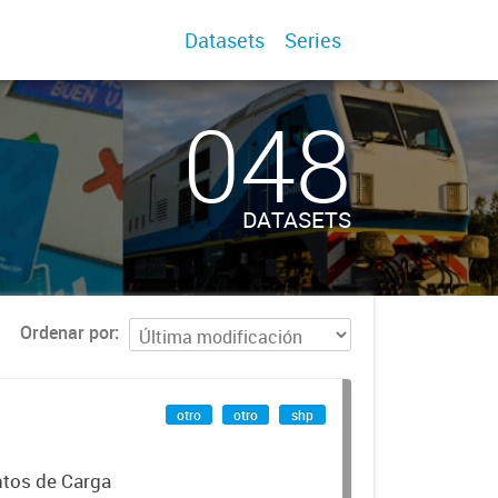
Datasets
Series
048
DATASETS
Ordenar por
otro
otro
shp
ntos de Carga