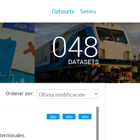
Datasets
Series
048
DATASETS
Ordenar por
shp
otro
otro
 terminales