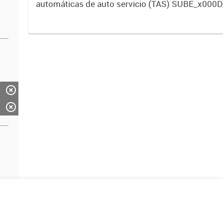
automáticas de auto servicio (TAS) SUBE_x000D
activos vigentes al 01/10/2019.-