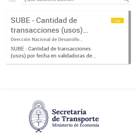
SUBE - Cantidad de
csv
transacciones (usos)
por fecha
Dirección Nacional de Desarrollo
Tecnológico - Ministerio de Transporte.
SUBE - Cantidad de transacciones
(usos) por fecha en validadoras de
la red SUBE.