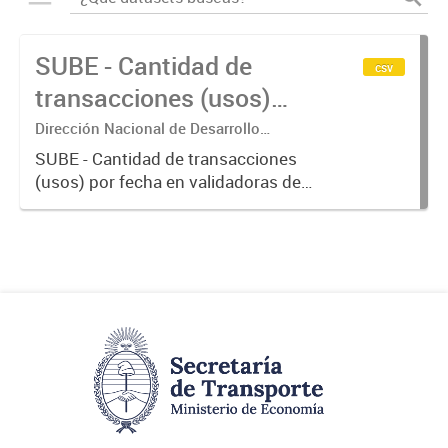
SUBE - Cantidad de
csv
transacciones (usos)
por fecha
Dirección Nacional de Desarrollo
Tecnológico - Ministerio de Transporte.
SUBE - Cantidad de transacciones
(usos) por fecha en validadoras de
la red SUBE.