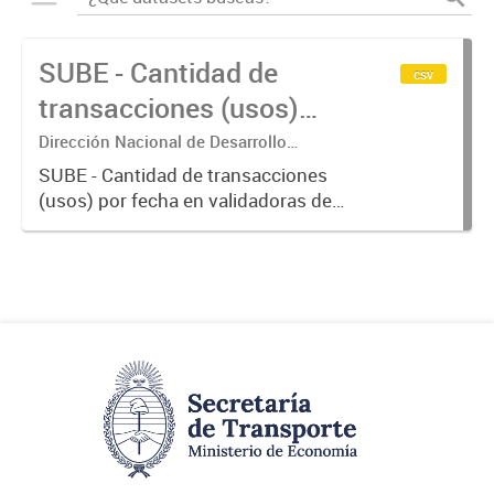
SUBE - Cantidad de
csv
transacciones (usos)
por fecha
Dirección Nacional de Desarrollo
Tecnológico - Ministerio de Transporte.
SUBE - Cantidad de transacciones
(usos) por fecha en validadoras de
la red SUBE.