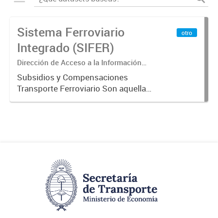
Sistema Ferroviario
otro
Integrado (SIFER)
Dirección de Acceso a la Información
Pública y Transparencia
Subsidios y Compensaciones
Transporte Ferroviario Son aquellas
transferencias realizadas por la
Adm. Pública a empresas o
consumidores, para permitir que
determinados servicios sean
provistos...