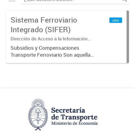
Sistema Ferroviario
otro
Integrado (SIFER)
Dirección de Acceso a la Información
Pública y Transparencia
Subsidios y Compensaciones
Transporte Ferroviario Son aquellas
transferencias realizadas por la
Adm. Pública a empresas o
consumidores, para permitir que
determinados servicios sean
provistos...