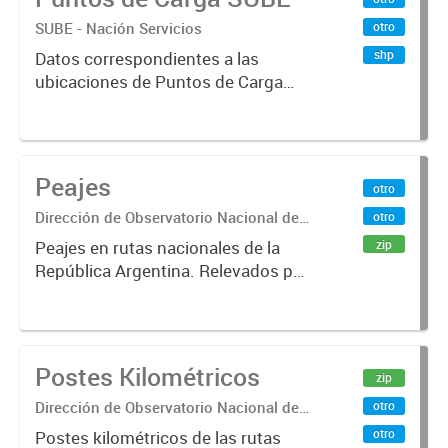
boleto electrónico(SUBE) para el
SUBE - Nación Servicios
otro
periodo registrado...
shp
Datos correspondientes a las
ubicaciones de Puntos de Carga
SUBE activos vigentes al
01/10/2019.-
Peajes
otro
Dirección de Observatorio Nacional de
otro
Transporte
zip
Peajes en rutas nacionales de la
República Argentina. Relevados por
la Dirección Nacional de Vialidad.
Año 2019 .-
Postes Kilométricos
zip
Dirección de Observatorio Nacional de
otro
Transporte
otro
Postes kilométricos de las rutas