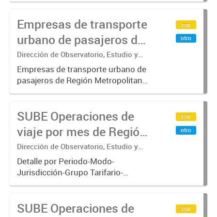
incluyendo trenes, subterráneo, pre
Empresas de transporte
metro y colectivos. Empresas que
csv
operan con SUBE .-
urbano de pasajeros de
otro
Región Metropolitana de
Dirección de Observatorio, Estudio y
Sistemas – Ministerio de Transporte
Buenos Aires - SUBE
Empresas de transporte urbano de
pasajeros de Región Metropolitana
de Buenos Aires incluyendo trenes,
subterráneo, pre metro y colectivos.
SUBE Operaciones de
Empresas que operan con
csv
SUBE_x000D_ .-
viaje por mes de Región
otro
Metropolitana de
Dirección de Observatorio, Estudio y
Sistemas – Ministerio de Transporte
Buenos Aires, agregado
Detalle por Periodo-Modo-
Jurisdicción-Grupo Tarifario-
Empresa-Línea. Datos de
operaciones de viajes del sistema
SUBE Operaciones de
único de boleto electrónico(SUBE)
csv
para el periodo registrado desde