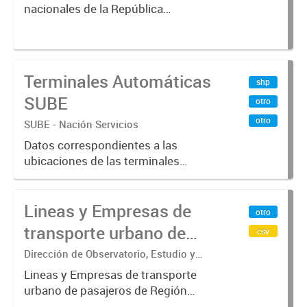
nacionales de la República
Argentina. Relevados por la
Dirección Nacional de Vialidad. Año
2019 .-
Terminales Automáticas
shp
SUBE
otro
otro
SUBE - Nación Servicios
Datos correspondientes a las
ubicaciones de las terminales
automáticas de auto servicio (TAS)
SUBE_x000D_ Terminales activos
Lineas y Empresas de
vigentes al 01/10/2019.-
otro
transporte urbano de
csv
pasajeros de Región
Dirección de Observatorio, Estudio y
Sistemas – Ministerio de Transporte
Metropolitana de
Lineas y Empresas de transporte
urbano de pasajeros de Región
Buenos Aires - SUBE
Metropolitana de Buenos Aires