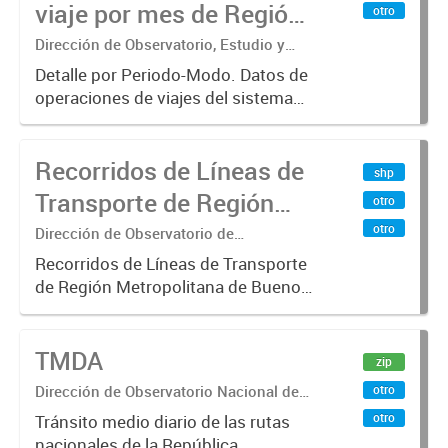
viaje por mes de Región
otro
01/01/2013 hasta...
Metropolitana de
Dirección de Observatorio, Estudio y
Sistemas – Ministerio de Transporte
Buenos Aires, agregado
Detalle por Periodo-Modo. Datos de
operaciones de viajes del sistema
por Periodo-Modo
único de boleto electrónico(SUBE)
para el periodo registrado desde
Recorridos de Líneas de
01/01/2013 hasta 30/06/2019 para
shp
líneas de transporte urbano...
Transporte de Región
otro
Metropolitana de
otro
Dirección de Observatorio de
Transporte, Estudio y Sistemas
Buenos Aires (RMBA)
Recorridos de Líneas de Transporte
de Región Metropolitana de Buenos
Aires (RMBA).-
TMDA
zip
Dirección de Observatorio Nacional de
otro
Transporte
otro
Tránsito medio diario de las rutas
nacionales de la República