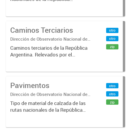
Argentina. Relevado por la
Dirección Nacional de Vialidad. Año
2017.
Caminos Terciarios
otro
Dirección de Observatorio Nacional de
otro
Transporte
zip
Caminos terciarios de la República
Argentina. Relevados por el
Instituto Geográfico Nacional. Año
2016.
Pavimentos
otro
Dirección de Observatorio Nacional de
otro
Transporte
zip
Tipo de material de calzada de las
rutas nacionales de la República
Argentina. Relevado por la
Dirección Nacional de Vialidad. Año
2019.