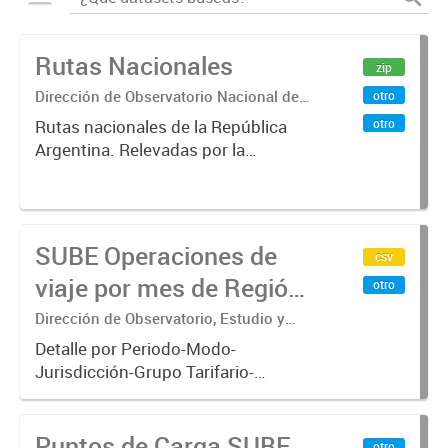
Rutas Nacionales
zip
Dirección de Observatorio Nacional de
otro
Transporte
otro
Rutas nacionales de la República
Argentina. Relevadas por la
Dirección Nacional de Vialidad.
SUBE Operaciones de
csv
viaje por mes de Región
otro
Metropolitana de
Dirección de Observatorio, Estudio y
Sistemas – Ministerio de Transporte
Buenos Aires
Detalle por Periodo-Modo-
Jurisdicción-Grupo Tarifario-
Empresa-Línea-Tipo de
Pasaje.x000D Datos de operaciones
Puntos de Carga SUBE
de viajes del sistema único de
otro