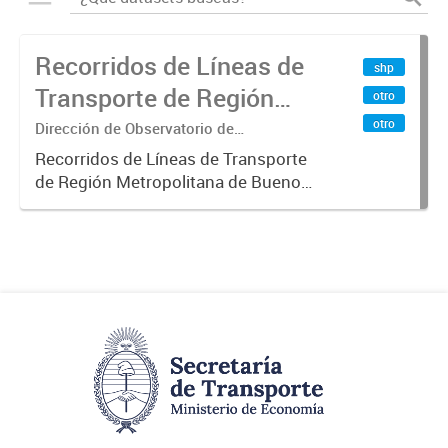
Recorridos de Líneas de
shp
Transporte de Región
otro
Metropolitana de
otro
Dirección de Observatorio de
Transporte, Estudio y Sistemas
Buenos Aires (RMBA)
Recorridos de Líneas de Transporte
de Región Metropolitana de Buenos
Aires (RMBA).-