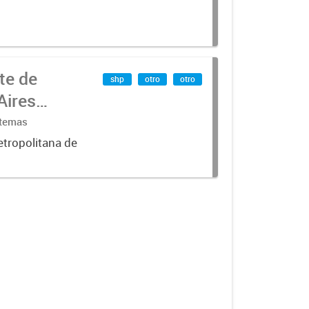
te de
shp
otro
otro
Aires
stemas
etropolitana de