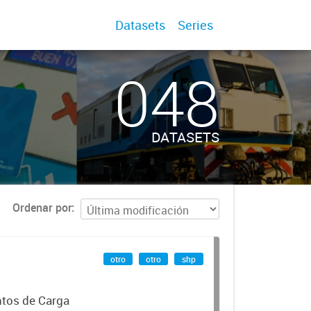
Datasets
Series
048
DATASETS
Ordenar por
otro
otro
shp
ntos de Carga