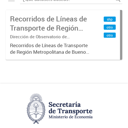
Recorridos de Líneas de
shp
Transporte de Región
otro
Metropolitana de
otro
Dirección de Observatorio de
Transporte, Estudio y Sistemas
Buenos Aires (RMBA)
Recorridos de Líneas de Transporte
de Región Metropolitana de Buenos
Aires (RMBA).-