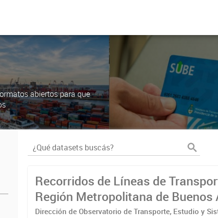
ormatos abiertos para que
os
Recorridos de Líneas de Transpor
Región Metropolitana de Buenos 
(RMBA)
Dirección de Observatorio de Transporte, Estudio y Si