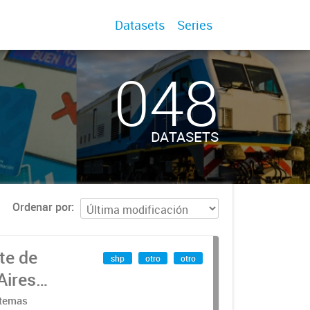
Datasets
Series
048
DATASETS
Ordenar por
te de
shp
otro
otro
Aires
stemas