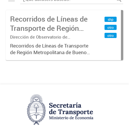
Recorridos de Líneas de
shp
Transporte de Región
otro
Metropolitana de
otro
Dirección de Observatorio de
Transporte, Estudio y Sistemas
Buenos Aires (RMBA)
Recorridos de Líneas de Transporte
de Región Metropolitana de Buenos
Aires (RMBA).-