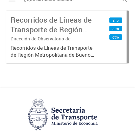
Recorridos de Líneas de
shp
Transporte de Región
otro
Metropolitana de
otro
Dirección de Observatorio de
Transporte, Estudio y Sistemas
Buenos Aires (RMBA)
Recorridos de Líneas de Transporte
de Región Metropolitana de Buenos
Aires (RMBA).-