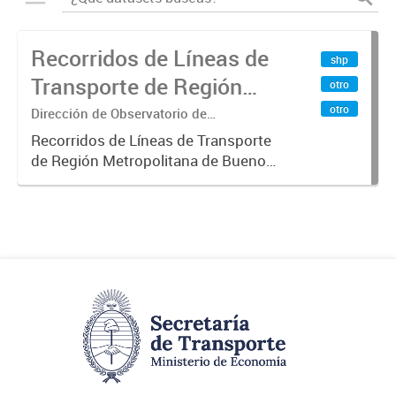
Recorridos de Líneas de
shp
Transporte de Región
otro
Metropolitana de
otro
Dirección de Observatorio de
Transporte, Estudio y Sistemas
Buenos Aires (RMBA)
Recorridos de Líneas de Transporte
de Región Metropolitana de Buenos
Aires (RMBA).-