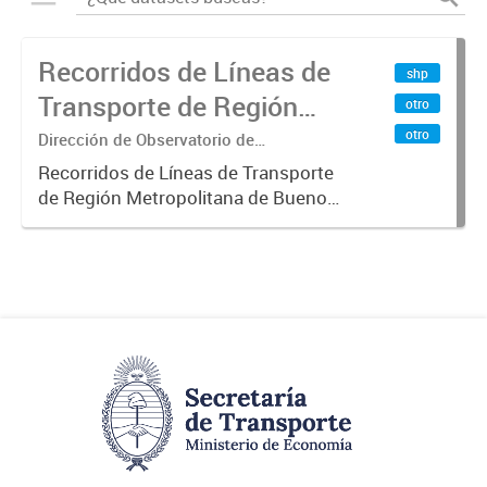
Recorridos de Líneas de
shp
Transporte de Región
otro
Metropolitana de
otro
Dirección de Observatorio de
Transporte, Estudio y Sistemas
Buenos Aires (RMBA)
Recorridos de Líneas de Transporte
de Región Metropolitana de Buenos
Aires (RMBA).-