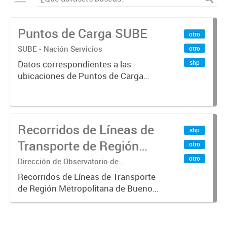
Puntos de Carga SUBE
otro
SUBE - Nación Servicios
otro
shp
Datos correspondientes a las
ubicaciones de Puntos de Carga
SUBE activos vigentes al
01/10/2019.-
Recorridos de Líneas de
shp
Transporte de Región
otro
Metropolitana de
otro
Dirección de Observatorio de
Transporte, Estudio y Sistemas
Buenos Aires (RMBA)
Recorridos de Líneas de Transporte
de Región Metropolitana de Buenos
Aires (RMBA).-