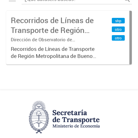
Recorridos de Líneas de
shp
Transporte de Región
otro
Metropolitana de
otro
Dirección de Observatorio de
Transporte, Estudio y Sistemas
Buenos Aires (RMBA)
Recorridos de Líneas de Transporte
de Región Metropolitana de Buenos
Aires (RMBA).-