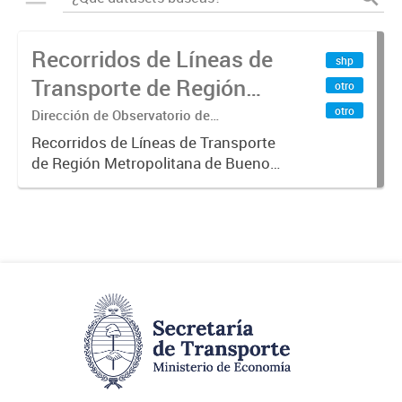
Recorridos de Líneas de
shp
Transporte de Región
otro
Metropolitana de
otro
Dirección de Observatorio de
Transporte, Estudio y Sistemas
Buenos Aires (RMBA)
Recorridos de Líneas de Transporte
de Región Metropolitana de Buenos
Aires (RMBA).-