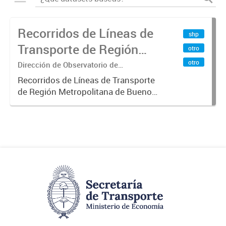
Recorridos de Líneas de
shp
Transporte de Región
otro
Metropolitana de
otro
Dirección de Observatorio de
Transporte, Estudio y Sistemas
Buenos Aires (RMBA)
Recorridos de Líneas de Transporte
de Región Metropolitana de Buenos
Aires (RMBA).-