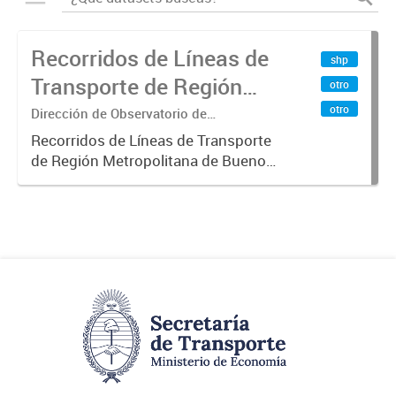
Recorridos de Líneas de
shp
Transporte de Región
otro
Metropolitana de
otro
Dirección de Observatorio de
Transporte, Estudio y Sistemas
Buenos Aires (RMBA)
Recorridos de Líneas de Transporte
de Región Metropolitana de Buenos
Aires (RMBA).-