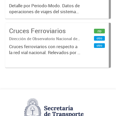
Sistemas – Ministerio de Transporte
Buenos Aires, agregado
Detalle por Periodo-Modo. Datos de
operaciones de viajes del sistema
por Periodo-Modo
único de boleto electrónico(SUBE)
para el periodo registrado desde
Cruces Ferroviarios
01/01/2013 hasta 30/06/2019 para
zip
líneas de transporte urbano...
Dirección de Observatorio Nacional de
otro
Transporte
otro
Cruces ferroviarios con respecto a
la red vial nacional. Relevados por la
Dirección Nacional de Vialidad. Año
2016.