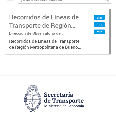
Recorridos de Líneas de
shp
Transporte de Región
otro
Metropolitana de
otro
Dirección de Observatorio de
Transporte, Estudio y Sistemas
Buenos Aires (RMBA)
Recorridos de Líneas de Transporte
de Región Metropolitana de Buenos
Aires (RMBA).-