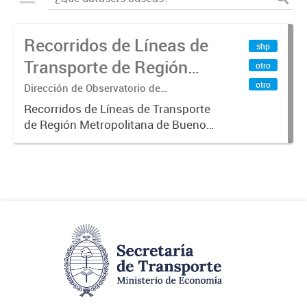
Recorridos de Líneas de
shp
Transporte de Región
otro
Metropolitana de
otro
Dirección de Observatorio de
Transporte, Estudio y Sistemas
Buenos Aires (RMBA)
Recorridos de Líneas de Transporte
de Región Metropolitana de Buenos
Aires (RMBA).-