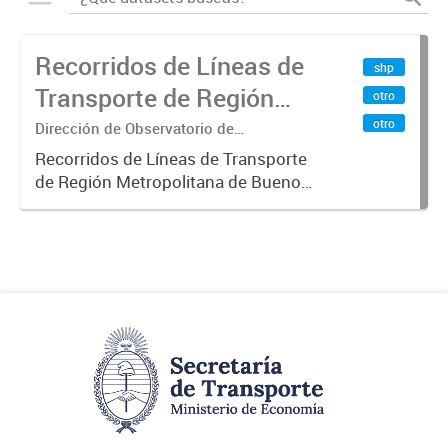
Recorridos de Líneas de
shp
Transporte de Región
otro
Metropolitana de
otro
Dirección de Observatorio de
Transporte, Estudio y Sistemas
Buenos Aires (RMBA)
Recorridos de Líneas de Transporte
de Región Metropolitana de Buenos
Aires (RMBA).-