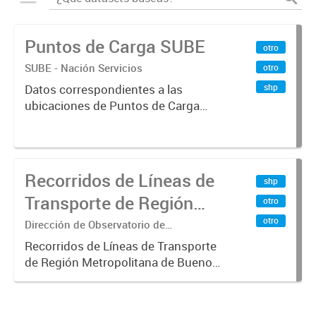
Puntos de Carga SUBE
otro
SUBE - Nación Servicios
otro
shp
Datos correspondientes a las
ubicaciones de Puntos de Carga
SUBE activos vigentes al
01/10/2019.-
Recorridos de Líneas de
shp
Transporte de Región
otro
Metropolitana de
otro
Dirección de Observatorio de
Transporte, Estudio y Sistemas
Buenos Aires (RMBA)
Recorridos de Líneas de Transporte
de Región Metropolitana de Buenos
Aires (RMBA).-