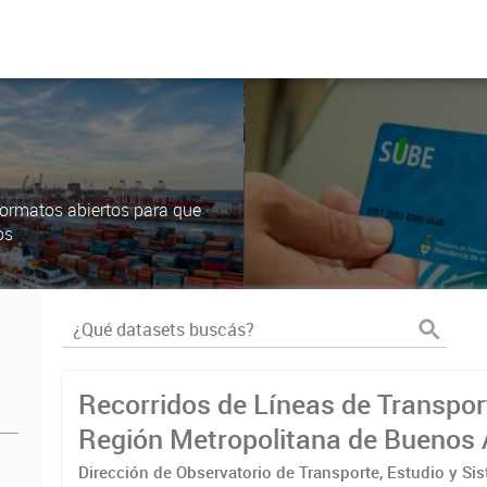
ormatos abiertos para que
os
Recorridos de Líneas de Transpor
Región Metropolitana de Buenos 
(RMBA)
Dirección de Observatorio de Transporte, Estudio y Si