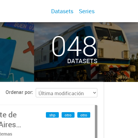
Datasets
Series
048
DATASETS
Ordenar por
te de
shp
otro
otro
Aires
stemas