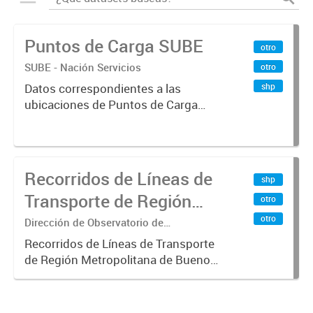
Puntos de Carga SUBE
otro
SUBE - Nación Servicios
otro
shp
Datos correspondientes a las
ubicaciones de Puntos de Carga
SUBE activos vigentes al
01/10/2019.-
Recorridos de Líneas de
shp
Transporte de Región
otro
Metropolitana de
otro
Dirección de Observatorio de
Transporte, Estudio y Sistemas
Buenos Aires (RMBA)
Recorridos de Líneas de Transporte
de Región Metropolitana de Buenos
Aires (RMBA).-