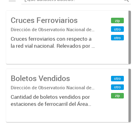
Cruces Ferroviarios
zip
Dirección de Observatorio Nacional de
otro
Transporte
otro
Cruces ferroviarios con respecto a
la red vial nacional. Relevados por la
Dirección Nacional de Vialidad. Año
2016.
Boletos Vendidos
otro
Dirección de Observatorio Nacional de
otro
Transporte
zip
Cantidad de boletos vendidos por
estaciones de ferrocarril del Área
Metropolitana de Buenos Aires
(AMBA), desde 1996 hasta 2015.
Fuente: Sig Planificación. Año
2014.x000D