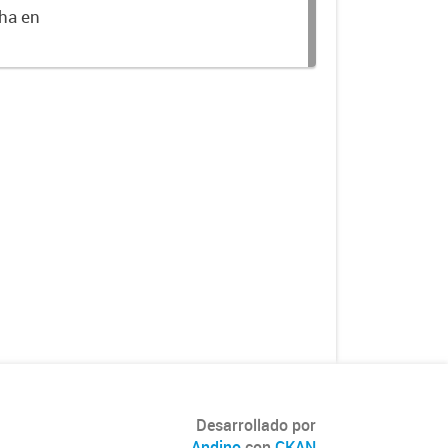
cha en
Desarrollado por
Andino
con
CKAN