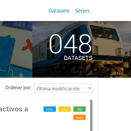
Datasets
Series
048
DATASETS
Ordenar por
activos a
otro
csv
zip
json