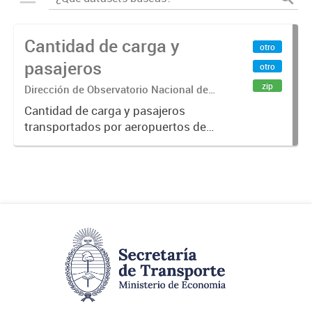
Cantidad de carga y
otro
pasajeros
otro
zip
Dirección de Observatorio Nacional de
Transporte
Cantidad de carga y pasajeros
transportados por aeropuertos de
la República Argentina. Fuente: Sig
Planificación. Año 2015.-