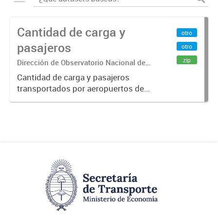
Cantidad de carga y
otro
pasajeros
otro
zip
Dirección de Observatorio Nacional de
Transporte
Cantidad de carga y pasajeros
transportados por aeropuertos de
la República Argentina. Fuente: Sig
Planificación. Año 2015.-