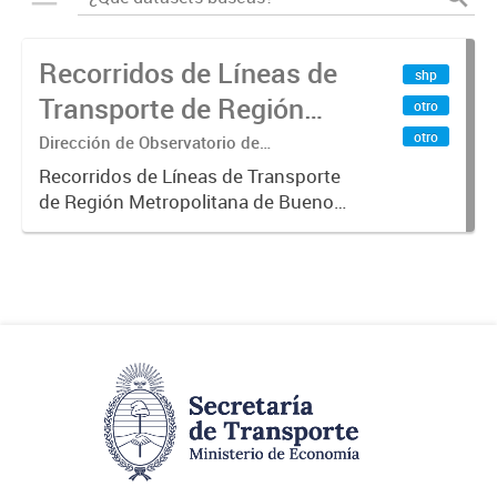
Recorridos de Líneas de
shp
Transporte de Región
otro
Metropolitana de
otro
Dirección de Observatorio de
Transporte, Estudio y Sistemas
Buenos Aires (RMBA)
Recorridos de Líneas de Transporte
de Región Metropolitana de Buenos
Aires (RMBA).-