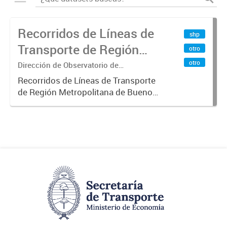
Recorridos de Líneas de
shp
Transporte de Región
otro
Metropolitana de
otro
Dirección de Observatorio de
Transporte, Estudio y Sistemas
Buenos Aires (RMBA)
Recorridos de Líneas de Transporte
de Región Metropolitana de Buenos
Aires (RMBA).-