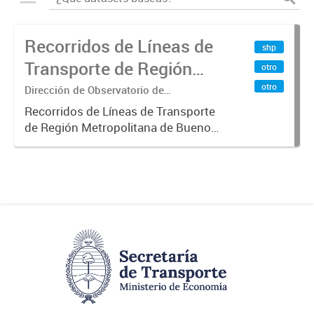
Recorridos de Líneas de
shp
Transporte de Región
otro
Metropolitana de
otro
Dirección de Observatorio de
Transporte, Estudio y Sistemas
Buenos Aires (RMBA)
Recorridos de Líneas de Transporte
de Región Metropolitana de Buenos
Aires (RMBA).-