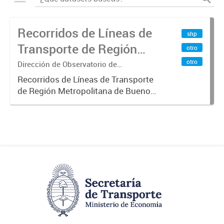
Recorridos de Líneas de
shp
Transporte de Región
otro
Metropolitana de
otro
Dirección de Observatorio de
Transporte, Estudio y Sistemas
Buenos Aires (RMBA)
Recorridos de Líneas de Transporte
de Región Metropolitana de Buenos
Aires (RMBA).-