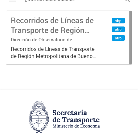
Recorridos de Líneas de
shp
Transporte de Región
otro
Metropolitana de
otro
Dirección de Observatorio de
Transporte, Estudio y Sistemas
Buenos Aires (RMBA)
Recorridos de Líneas de Transporte
de Región Metropolitana de Buenos
Aires (RMBA).-