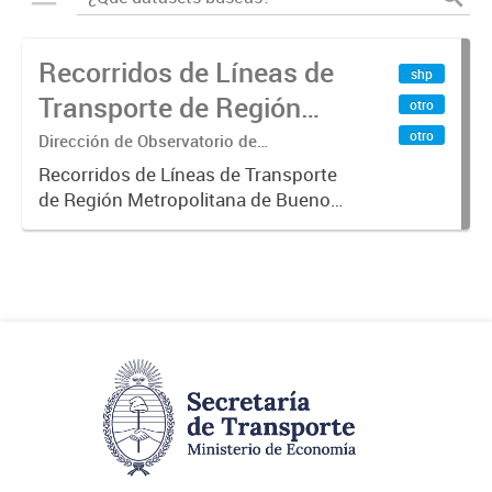
Recorridos de Líneas de
shp
Transporte de Región
otro
Metropolitana de
otro
Dirección de Observatorio de
Transporte, Estudio y Sistemas
Buenos Aires (RMBA)
Recorridos de Líneas de Transporte
de Región Metropolitana de Buenos
Aires (RMBA).-