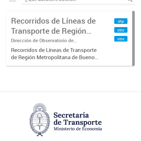
Recorridos de Líneas de
shp
Transporte de Región
otro
Metropolitana de
otro
Dirección de Observatorio de
Transporte, Estudio y Sistemas
Buenos Aires (RMBA)
Recorridos de Líneas de Transporte
de Región Metropolitana de Buenos
Aires (RMBA).-