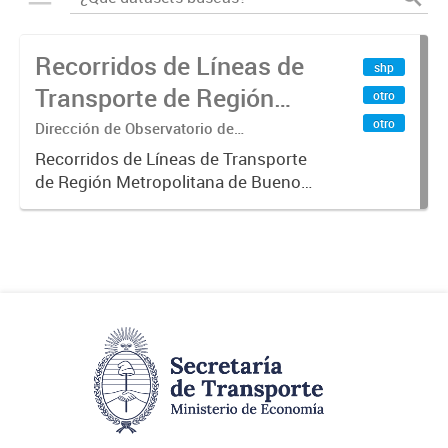
Recorridos de Líneas de
shp
Transporte de Región
otro
Metropolitana de
otro
Dirección de Observatorio de
Transporte, Estudio y Sistemas
Buenos Aires (RMBA)
Recorridos de Líneas de Transporte
de Región Metropolitana de Buenos
Aires (RMBA).-