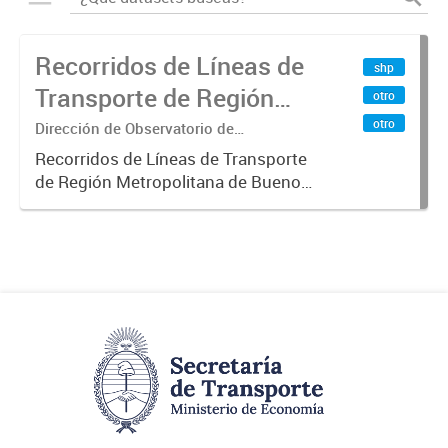
Recorridos de Líneas de
shp
Transporte de Región
otro
Metropolitana de
otro
Dirección de Observatorio de
Transporte, Estudio y Sistemas
Buenos Aires (RMBA)
Recorridos de Líneas de Transporte
de Región Metropolitana de Buenos
Aires (RMBA).-