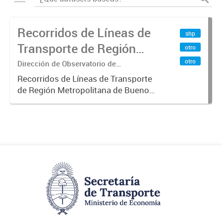
Recorridos de Líneas de
shp
Transporte de Región
otro
Metropolitana de
otro
Dirección de Observatorio de
Transporte, Estudio y Sistemas
Buenos Aires (RMBA)
Recorridos de Líneas de Transporte
de Región Metropolitana de Buenos
Aires (RMBA).-