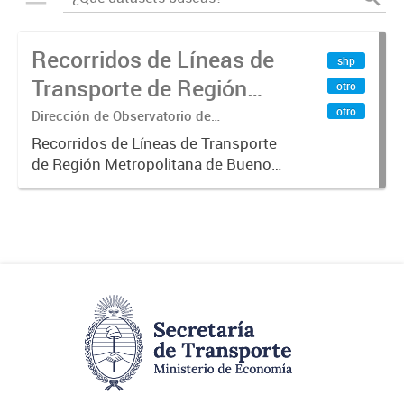
Recorridos de Líneas de
shp
Transporte de Región
otro
Metropolitana de
otro
Dirección de Observatorio de
Transporte, Estudio y Sistemas
Buenos Aires (RMBA)
Recorridos de Líneas de Transporte
de Región Metropolitana de Buenos
Aires (RMBA).-