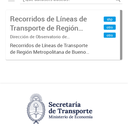
Recorridos de Líneas de
shp
Transporte de Región
otro
Metropolitana de
otro
Dirección de Observatorio de
Transporte, Estudio y Sistemas
Buenos Aires (RMBA)
Recorridos de Líneas de Transporte
de Región Metropolitana de Buenos
Aires (RMBA).-