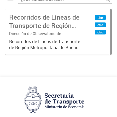
Recorridos de Líneas de
shp
Transporte de Región
otro
Metropolitana de
otro
Dirección de Observatorio de
Transporte, Estudio y Sistemas
Buenos Aires (RMBA)
Recorridos de Líneas de Transporte
de Región Metropolitana de Buenos
Aires (RMBA).-