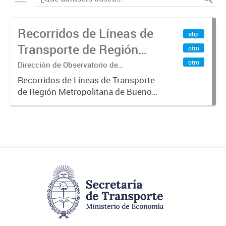
Recorridos de Líneas de
shp
Transporte de Región
otro
Metropolitana de
otro
Dirección de Observatorio de
Transporte, Estudio y Sistemas
Buenos Aires (RMBA)
Recorridos de Líneas de Transporte
de Región Metropolitana de Buenos
Aires (RMBA).-