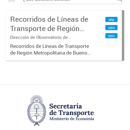
Recorridos de Líneas de
shp
Transporte de Región
otro
Metropolitana de
otro
Dirección de Observatorio de
Transporte, Estudio y Sistemas
Buenos Aires (RMBA)
Recorridos de Líneas de Transporte
de Región Metropolitana de Buenos
Aires (RMBA).-