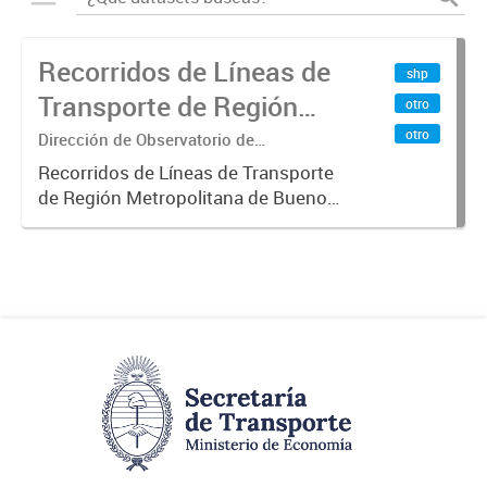
Recorridos de Líneas de
shp
Transporte de Región
otro
Metropolitana de
otro
Dirección de Observatorio de
Transporte, Estudio y Sistemas
Buenos Aires (RMBA)
Recorridos de Líneas de Transporte
de Región Metropolitana de Buenos
Aires (RMBA).-