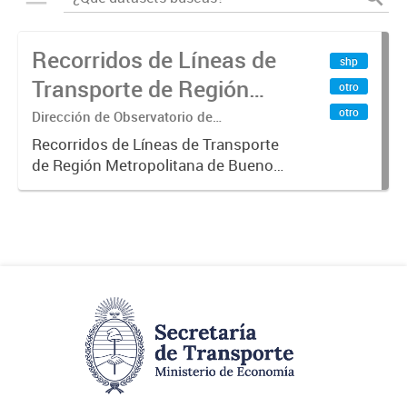
Recorridos de Líneas de
shp
Transporte de Región
otro
Metropolitana de
otro
Dirección de Observatorio de
Transporte, Estudio y Sistemas
Buenos Aires (RMBA)
Recorridos de Líneas de Transporte
de Región Metropolitana de Buenos
Aires (RMBA).-